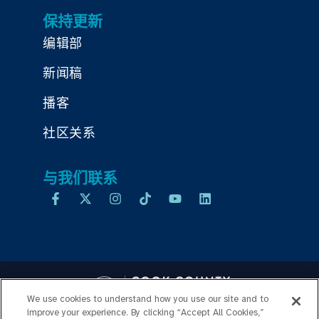
保持更新
编辑部
新闻稿
播客
社区关系
与我们联系
We use cookies to understand how you use our site and to
improve your experience. By clicking “Accept All Cookies,”