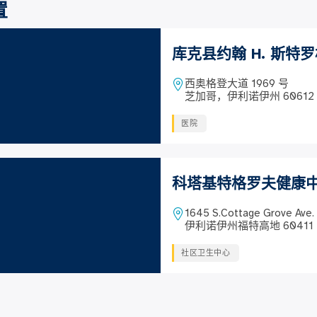
置
库克县约翰 H. 斯特
西奥格登大道 1969 号
芝加哥，伊利诺伊州 60612
医院
科塔基特格罗夫健康
1645 S.Cottage Grove Ave.
伊利诺伊州福特高地 60411
社区卫生中心