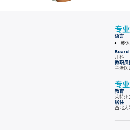
专业
语言
英语
Board 
儿科
教职员
主治医
专业
教育
莱特州
居住
西北大