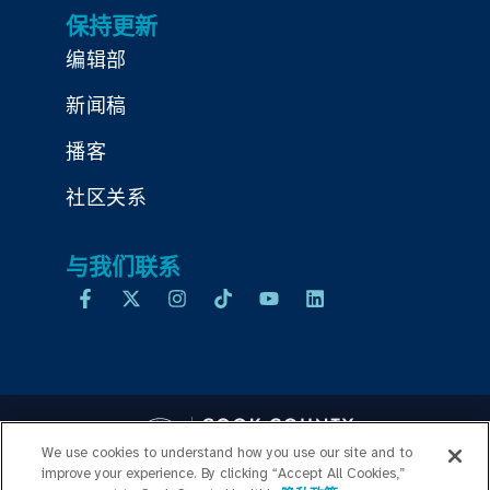
保持更新
编辑部
新闻稿
播客
社区关系
与我们联系
We use cookies to understand how you use our site and to
improve your experience. By clicking “Accept All Cookies,”