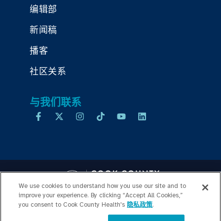
编辑部
新闻稿
播客
社区关系
与我们联系
We use cookies to understand how you use our site and to
improve your experience. By clicking “Accept All Cookies,”
you consent to Cook County Health's
隐私政策
.
Copyright © 2026 Cook County Health. All Rights Reserved.
员工登录
隐私政策
价格透明度