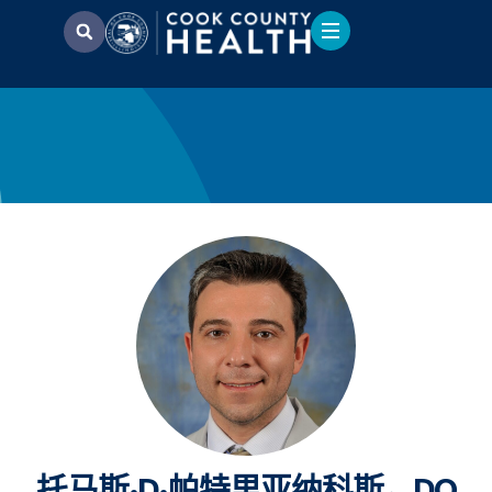
托马斯·D·帕特里亚纳科斯，DO