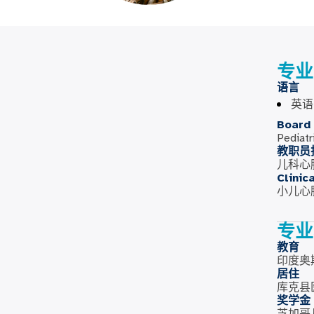
专业
语言
英语
Board 
Pediatr
教职员
儿科心
Clinic
小儿心
专业
教育
印度奥
居住
库克县
奖学金