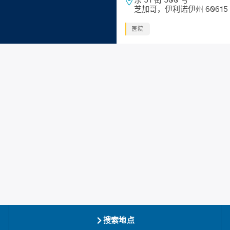
东 51 街 500 号
芝加哥，伊利诺伊州 60615
医院
搜索地点