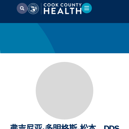
弗吉尼亚·多明格斯-松本，DDS