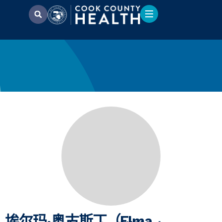
埃尔玛·奥古斯丁（Elma