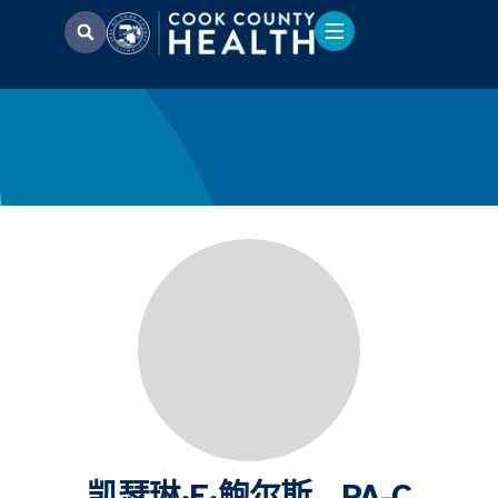
凯瑟琳·E·鲍尔斯，PA-C