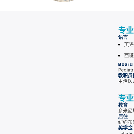
专业
语言
英语
西班
Board 
Pediatr
教职员
主治医
专业
教育
多米尼加
居住
纽约布
奖学金
John 