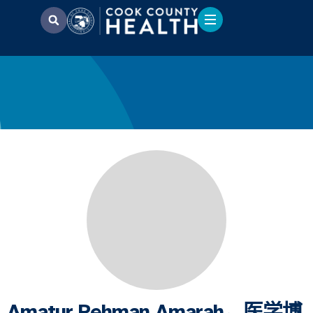
Amatur Rehman Amarah，医学博