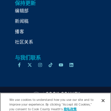
保持更新
编辑部
新闻稿
播客
社区关系
与我们联系
We use cookies to understand how you use our site and to
improve your experience. By clicking “Accept All Cookies,”
you consent to Cook County Health's
隐私政策
.
Copyright © 2026 Cook County Health. All Rights Reserved.