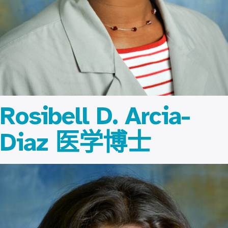
Rosibell D. Arcia-
Diaz 医学博士