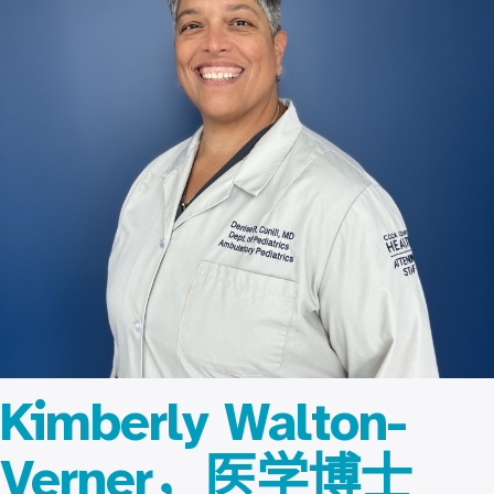
Kimberly Walton-
Verner，医学博士