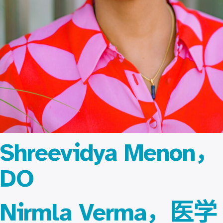
Shreevidya Menon，
DO
Nirmla Verma，医学