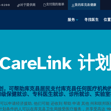
支付我的账单
4-0200
对于提供商
我的库克县健康
服务
寻找医生
位置
CareLink 计
费计划，可帮助库克县居民支付库克县任何医疗机构的医
初级保健就诊、专科医生就诊、诊所就诊、实验室
可以申请经济援助
. 他们可能
还收到
帮助
申请
其他
州和联邦医
计划条件的人可以在库克县卫生局接受医疗服务，并享受高达 10