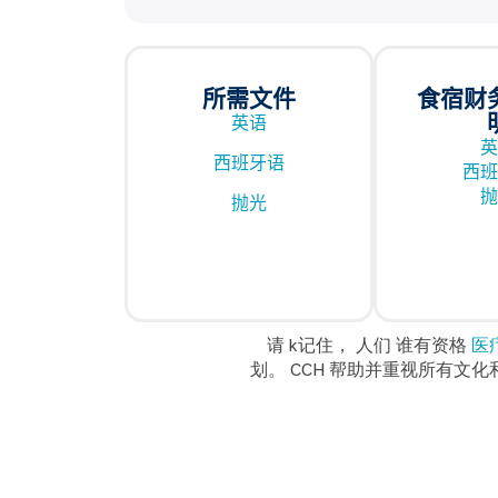
所需文件
食宿财
英语
英
西班牙语
西班
抛
抛光
请 k
记住，
人们
谁有资格
医
划。
CCH 帮助并重视所有文