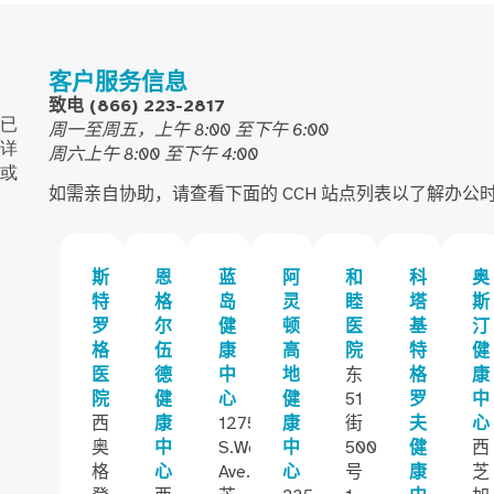
客户服务信息
致电 (866) 223-2817
已
周一至周五，上午 8:00 至下午 6:00
详
周六上午 8:00 至下午 4:00
或
如需亲自协助，
请查看下面的 CCH 站点列表以了解办公
斯
恩
蓝
阿
和
科
奥
特
格
岛
灵
睦
塔
斯
罗
尔
健
顿
医
基
汀
格
伍
康
高
院
特
健
医
德
中
地
东
格
康
院
健
心
健
51
罗
中
西
康
12757
康
街
夫
心
奥
中
S.Western
中
500
健
西
格
心
Ave.
心
号
康
芝