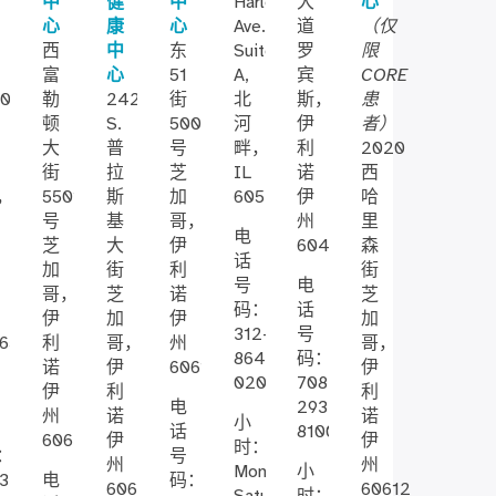
中
健
中
Harlem
大
心
心
康
心
Ave.,
道
（仅
西
中
东
Suite
罗
限
富
心
51
A,
宾
CORE
800
勒
2424
街
北
斯，
患
顿
S.
500
河
伊
者）
大
普
号
畔，
利
2020
街
拉
芝
IL
诺
西
，
5501
斯
加
60546
伊
哈
号
基
哥，
州
里
电
芝
大
伊
60472
森
话
加
街
利
街
号
电
哥，
芝
诺
芝
码：
话
伊
加
伊
加
312-
号
651
利
哥，
州
哥，
864-
码：
诺
伊
60615
伊
0200
708-
伊
利
利
电
293-
州
诺
诺
小
话
8100
60639
伊
伊
时：
：
号
州
州
Monday-
小
3-
电
码：
60623
60612