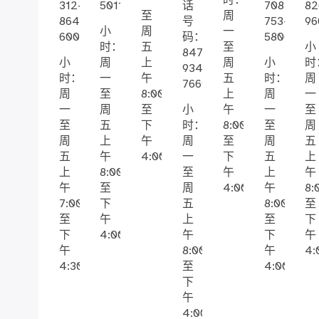
一
时：
312-
5011
话
708-
82
至
周
864-
号
753-
96
小
周
一
6000
码：
5800
时：
五
至
小
847-
小
周
上
周
小
时
934-
时：
一
午
五
时：
周
7669
周
至
8:00
上
周
一
一
周
至
小
午
一
至
至
五
下
时：
8:00
至
周
周
上
午
周
至
周
五
五
午
4:00
一
下
五
上
上
8:00
至
午
上
午
午
至
周
4:00
午
8:
7:00
下
五
8:00
至
至
午
上
至
下
下
4:00
午
下
午
午
8:00
午
4:
4:30
至
4:00
下
午
4:00