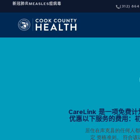
新冠肺炎
MEASLES
痘病毒
(312) 86
CareLink 是一项免
优惠以下服务的费用：
居住在库克县的任何人都
定
资格准则。
符合该