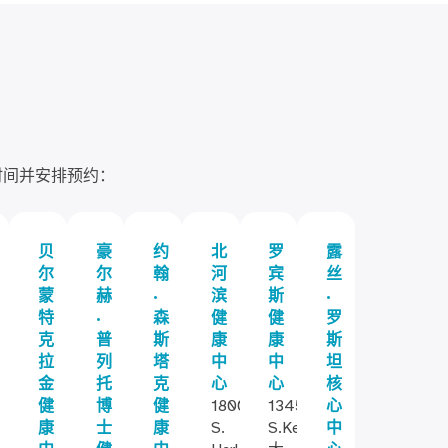
时间并安排预约：
贝
豪
约
北
罗
露
尔
尔
翰
河
宾
丝
蒙
赫
·
滨
斯
·
特
·
森
健
健
罗
克
普
斯
康
康
斯
拉
列
塔
中
中
坦
金
托
克
心
心
核
健
博
健
1800
13450
心
康
士
康
S.
S.Kedzie
中