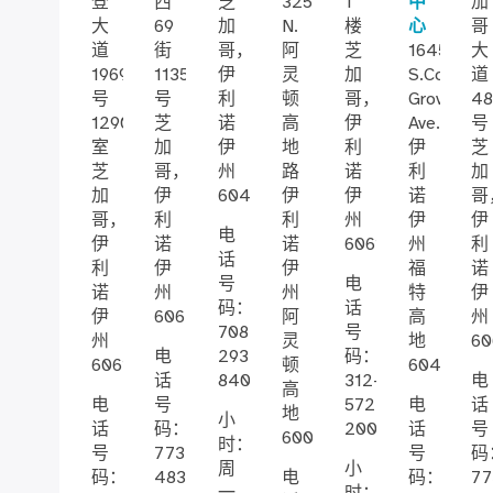
登
西
芝
3250
1
中
加
大
69
加
N.
楼
心
哥
道
街
哥，
阿
芝
1645
大
1969
1135
伊
灵
加
S.Cottage
道
号
号
利
顿
哥，
Grove
4
1290
芝
诺
高
伊
Ave.
号
室
加
伊
地
利
伊
芝
芝
哥，
州
路
诺
利
加
加
伊
60406
伊
伊
诺
哥
哥，
利
利
州
伊
伊
电
伊
诺
诺
60615
州
利
话
利
伊
伊
福
诺
号
电
诺
州
州
特
伊
码：
话
伊
60621
阿
高
州
708-
号
州
灵
地
60
电
293-
码：
60612
顿
60411
话
8400
312-
电
高
电
号
572-
电
话
地
小
话
码：
2000
话
号
60004
时：
号
773-
号
码
周
小
码：
483-
电
码：
77