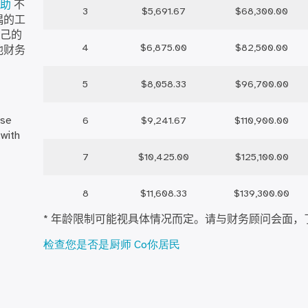
助
不
3
$5,691.67
$68,300.00
偶的工
己的
4
$6,875.00
$82,500.00
他财务
5
$8,058.33
$96,700.00
ase
6
$9,241.67
$110,900.00
 with
7
$10,425.00
$125,100.00
8
$11,608.33
$139,300.00
* 年龄限制可能视具体情况而定。请与财务顾问会面，
检查您是否是厨师 C
o
你
居民