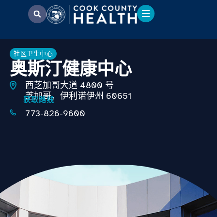
社区卫生中心
奥斯汀健康中心
西芝加哥大道 4800 号
芝加哥，伊利诺伊州 60651
获取路线
773-826-9600