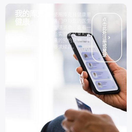
我的库克县
使用库克县健康患
点
健康
者门户与您的医生
击
发送消息，查看一
此
处
些实验室结果和未
注
来的预约日期，并
册
或
要求续药。
登
录