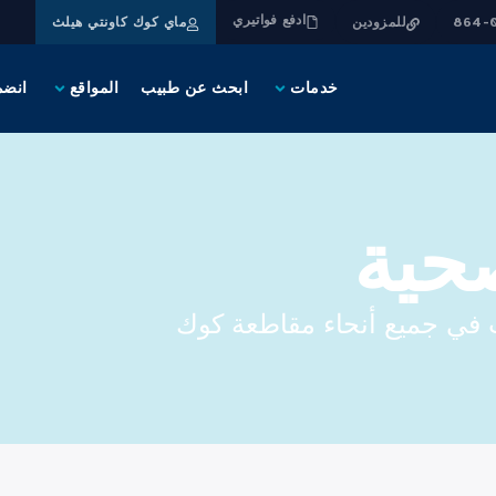
ادفع فواتيري
للمزودين
ماي كوك كاونتي هيلث
خدمات
ابحث عن طبيب
المواقع
انضم
حية
ت في جميع أنحاء مقاطعة كوك