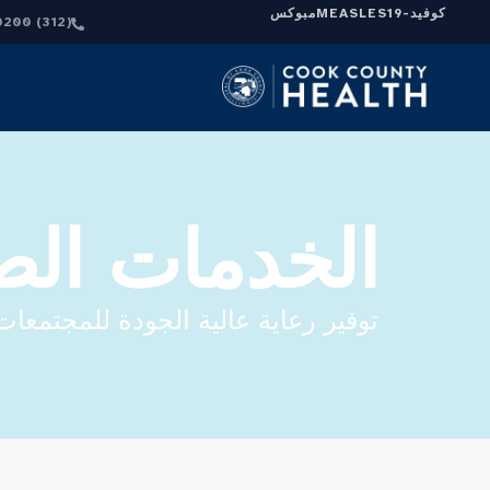
كوفيد-19
MEASLES
مبوكس
(312) 864-0200
الخدمات الص
توفير رعاية عالية الجودة للمجتمعا