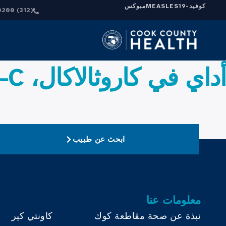
كوفيد-19
MEASLES
مبوكس
(312) 864-0200
أداي في كاروثالاكال، PA-C
ابحث عن طبيب
معلومات عنا
نبذة عن صحة مقاطعة كوك
كاونتي كير