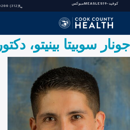
كوفيد-19
MEASLES
مبوكس
(312) 864-0200
جونار سوبيتا بينيتو، دكت