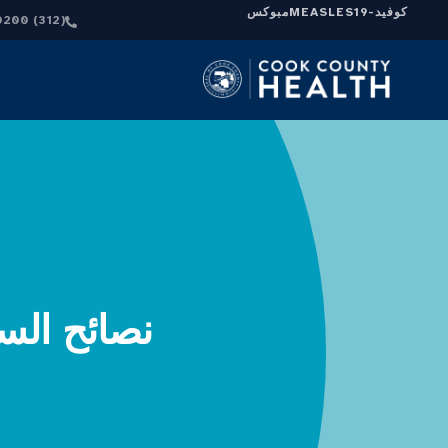
كوفيد-19
MEASLES
مبوكس
(312) 864-0200
نصائح السل