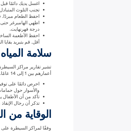
اغسل يديك دائمًا قبل
تجنب التلوث المتباد
احفظ الطعام مبردًا. قم ب
درجة فهرنهايت.
أقل. قم بتبريد بقايا 
سلامة المياه
تشير تقارير مراكز السيطرة 
أعمارهم بين 1 إلى 14 عامًا. نصائح للحفاظ على صحتك:
احرص دائمًا على توفي
والأسوار حول حمامات
تأكد من أن الأطفال ير
تذكر أن رجال الإنقاذ
الوقاية من 
وفقًا لمراكز السيطرة على ا