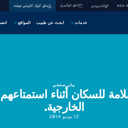
ادفع فواتيري
للمزودين
ماي كوك كاونتي هيلث
خدمات
ابحث عن طبيب
المواقع
انضم
بيان صحفي
امة للسكان أثناء استمتاعهم
الخارجية.
12 يونيو 2014