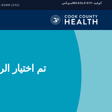
كوفيد-19
MEASLES
مبوكس
(312) 864-0200