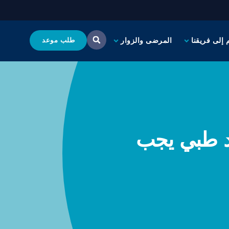
 إلى فريقنا
المرضى والزوار
طلب موعد
نفيذي لـ CCH كـ "قائد طبي يجب