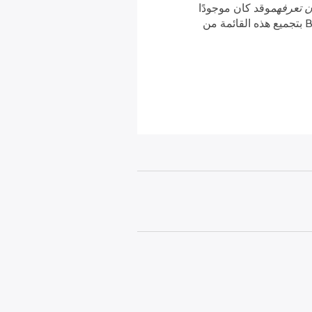
ن تعرفهم
وقد كان موجودًا
في القائمة منذ توليه منصب الرئيس التنفيذي لشركة CCH. وقد قام فريق التحرير في مجلة Becker بتجميع هذه القائمة من