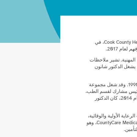
عينت مجلة Becker's Hospital Review الدكتور جاي شانون، الرئيس التنفيذي لشركة Cook County Health (CCH)، في
رفهم
لعام 2017.
 المهنية. تشير ملاحظات
 يشغل الدكتور شانون
قضى الدكتور شانون معظم حياته المهنية الطبية في CCH منذ انضمامه إلى طاقم العمل في عام 1990. وقد شغل مجموعة
الربو للبالغين، ورئيس مشارك لقسم الطب،
ورئيس أقسام طب الرئة والعناية الحرجة في مستشفى ستروجر. قبل تعيينه كرئيس تنفيذي في عام 2014، كان الدكتور
 خدمات الرعاية الأولية والوقائية،
وتحسين وضعها المالي. بالإضافة إلى ذلك، أشرف الدكتور شانون على نمو خطة الرعاية الصحية CountyCare Medicaid، وهو
أمين.