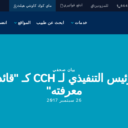
ادفع فواتيري
للمزودين
ماي كوك كاونتي هيلث
خدمات
ابحث عن طبيب
المواقع
انضم
بيان صحفي
تم اختيار الرئيس الت
معرفته"
26 سبتمبر 2017