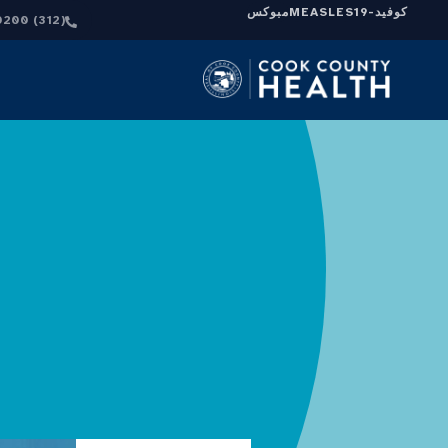
كوفيد-19
MEASLES
مبوكس
(312) 864-0200