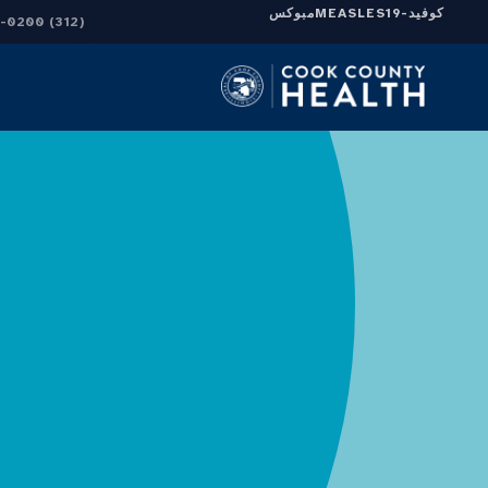
كوفيد-19
MEASLES
مبوكس
(312) 864-0200