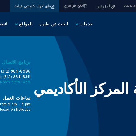
ادفع فواتيري
للمزودين
ماي كوك كاونتي هيلث
خدمات
ابحث عن طبيب
المواقع
انضم
برنامج الاتصال
: (312) 864-0506
e: (312) 864-0311
 المركز الأكاديمي
1950 W. Polk St., Room 5218
ساعات العمل
from 8 am - 5 pm
losed on holidays