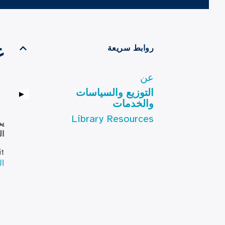
ع
روابط سريعة
عن
التوزيع والسياسات
والخدمات
Library Resources
يم
ال
it
ال