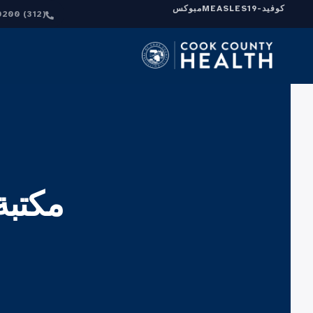
كوفيد-19
MEASLES
مبوكس
(312) 864-0200
مكتبة