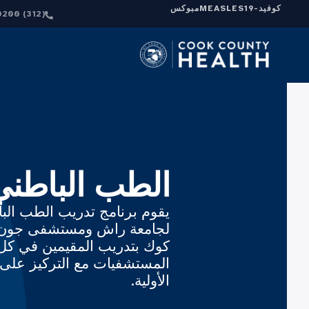
كوفيد-19
MEASLES
مبوكس
(312) 864-0200
الطب الباطني 
يقوم برنامج تدريب الطب البا
لجامعة راش ومستشفى جون 
كوك بتدريب المقيمين في ك
المستشفيات مع التركيز على ا
الأولية.