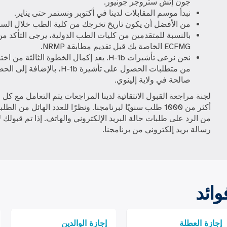
جون إتش ستروجر جونيور.
نبدأ موسم المقابلات لدينا في أكتوبر ونستمر حتى يناير.
من الأفضل أن يكون تاريخ تخرجك من كلية الطب خلال السنو
بالنسبة للمتقدمين من كليات الطب الدولية، يرجى التأكد 
ECFMG الخاصة بك قبل تقديم مطابقة NRMP.
من متطلبات الحصول على تأشيرة -1b
صالحة في ولاية إلينوي.
لجنة مراجعة القبول الانتقائية لدينا
المراجعات
يتم التعامل مع كل 
أكثر من 1000 طلب سنويًا لبرنامجنا. ونظرًا للعدد الهائل من ال
من الرد على طلبات حالة البريد الإلكتروني والهاتف. إذا تم قبولك 
رسالة بريد إلكتروني من برنامجنا.
وائد
إجازة العطلة
إجازة الوالدين