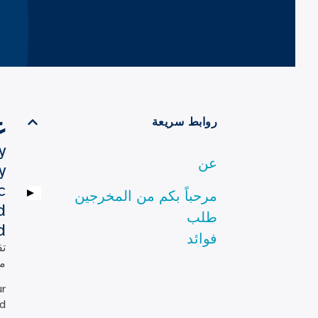
ع
روابط سريعة
y
عن
y
c
مرحباً بكم من المخرجين
d
طلب
.
فوائد
تق
مت
ur
d.