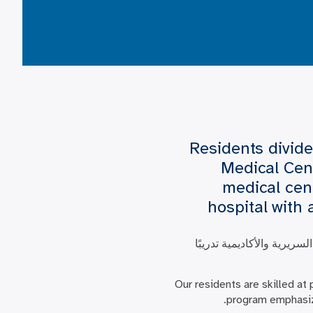
Residents divide
Medical Cent
medical cent
hospital with 
يرية والأكاديمية تدريبًا
Our residents are skilled at 
program emphasize