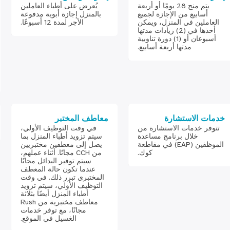
يتم منح 28 يومًا أو أربعة
يُعرض على أطباء العاملين
أسابيع من الإجازة لجميع
بالمنزل إجازة أبوية مدفوعة
العاملين في المنزل، ويمكن
الأجر لمدة 12 أسبوعًا.
أخذها في (2) زيادات مدتها
أسبوعان أو (1) دورة تناوبية
مدتها أربعة أسابيع.
خدمات الاستشارة
معاطف المختبر
تتوفر خدمات الاستشارة من
في وقت التوظيف الأولي،
خلال برنامج مساعدة
سيتم تزويد أطباء المنزل بما
الموظفين (EAP) في مقاطعة
يصل إلى معطفين مختبريين
كوك.
من CCH مجانًا. أثناء عملهم،
سيتم توفير البدائل مجانًا
عندما تكون حالة المعطف
المختبري تبرر ذلك. في وقت
التوظيف الأولي، سيتم تزويد
أطباء المنزل أيضًا بثلاثة
معاطف مختبرية من Rush
مجانًا، مع توفر خدمات
الغسيل في الموقع.