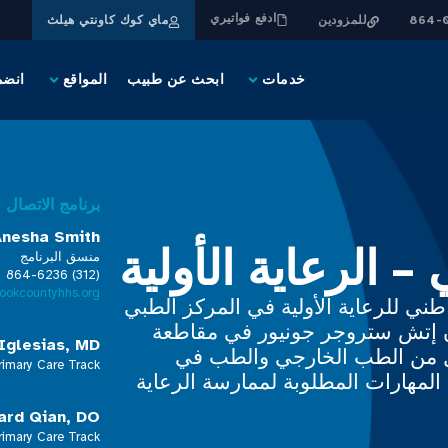
ادفع فواتيري
للمزودين
ماي كوك كاونتي هيلث
خدمات
ابحث عن طبيب
المواقع
انضم
برنامج الاتصال
Anesha Smith
– الرعاية الأولية
منسق البرنامج
(312) 864-6236
ookcountyhhs.org
طني للرعاية الأولية في المركز الطبي
إتش ستروجر جونيور في مقاطعة
Iglesias, MD
ل من الطب الخارجي والطب في
rimary Care Track
لمهارات المطلوبة لممارسة الرعاية
ard Qian, DO
rimary Care Track