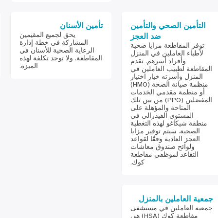
التأمين الصحي والتأمين
تأمين الأسنان
يحق لجميع المقيمين
ضد العجز
المشاركة في خطة إدارة
توفر المقاطعة مزايا صحية
الرعاية الصحية للأسنان في
لأطباء العاملين في المنزل
المقاطعة. ولا توجد تكلفة لهذه
وأفراد أسرهم. تقدم
الميزة.
المقاطعة لطبيب العاملين في
المنزل وأسرته خيار اختيار
منظمة صيانة الصحة (HMO)
أو منظمة مقدمي الخدمات
المفضلين (PPO) من بين تلك
المتاحة والمؤهلة على
المستوى الفيدرالي في
منطقة شيكاغو لهذه التغطية
الصحية. سيتم توفير مزايا
العجز العادية وفقًا لقواعد
ولوائح صندوق معاشات
التقاعد لموظفي مقاطعة
كوك.
جمعية العاملين بالمنزل
جمعية العاملين في مستشفى
مقاطعة كوك (HSA) هي