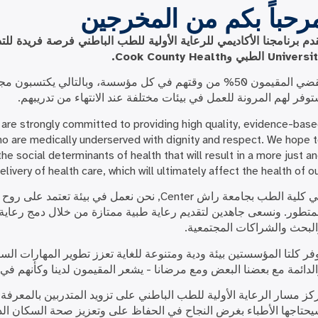
رحباً بكم من المخرجين
Univer الطبي وCook County Health.
يقضي المقيمون 50% من وقتهم في كل مؤسسة، وبالتالي يكتسب
وفر لهم المرونة للعمل في بيئات مختلفة عند الانتهاء من تدريبهم.
are strongly committed to providing high quality, evidence-bas
ho are medically underserved with dignity and respect. We hope 
e social determinants of health that will result in a more just a
elivery of health care, which will ultimately affect the health of o
 كلية الطب بجامعة راش
Center,
نحن نعمل في بيئة تعتمد على روح 
متطور. ونسعى جاهدين لتقديم رعاية طبية ممتازة من خلال دمج رعاية 
لبحث والشراكات المجتمعية.
فر كلتا المؤسستين بيئة ودية ومتنوعة للغاية تعزز تطوير المهارات السر
لدائمة مع بعضنا البعض ومع مرضانا - يشعر المقيمون لدينا وكأنهم في 
كز مسار الرعاية الأولية للطب الباطني على تزويد المتدربين بالمعرفة ا
حتاجها الأطباء
بغرض
النجاح في الحفاظ على وتعزيز صحة السكان الذي