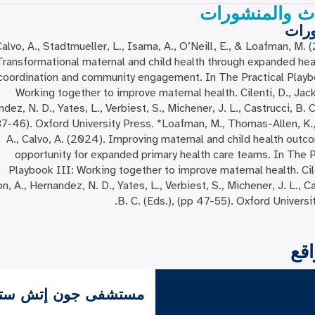
اث والمنشورات
ورات
Calvo, A., Stadtmueller, L., Isama, A., O’Neill, E., & Loafman, M. 
Transformational maternal and child health through expanded hea
coordination and community engagement. In The Practical Playb
Working together to improve maternal health. Cilenti, D., Jack
dez, N. D., Yates, L., Verbiest, S., Michener, J. L., Castrucci, B. C
37-46). Oxford University Press. *Loafman, M., Thomas-Allen, K.
A., Calvo, A. (2024). Improving maternal and child health outc
opportunity for expanded primary health care teams. In The P
Playbook III: Working together to improve maternal health. Cile
n, A., Hernandez, N. D., Yates, L., Verbiest, S., Michener, J. L., C
B. C. (Eds.), (pp 47-55). Oxford Universit
اقع
مستشفى جون إتش سترو