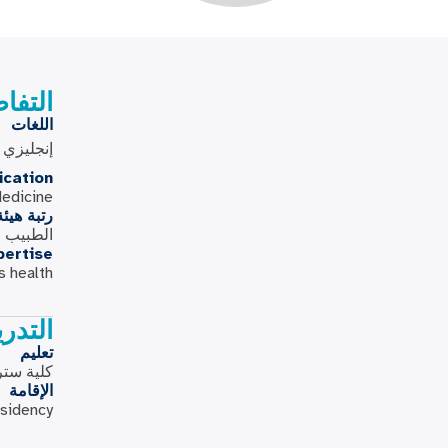
التفا
اللغات
إنجليزي
ication
Medicine
رتبة هيئ
الطبيب ا
pertise
s health
التدر
تعليم
كلية ستر
الإقامة
esidency