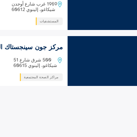
1969 غرب شارع أوجدن
شيكاغو، إلينوي 60612
المستشفيات
مركز جون سينجستاك ا
500 شرق شارع 51
شيكاغو، إلينوي 60615
مراكز الصحة المجتمعية