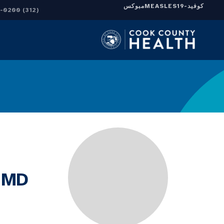
كوفيد-19
MEASLES
مبوكس
(312) 864-0200
, MD