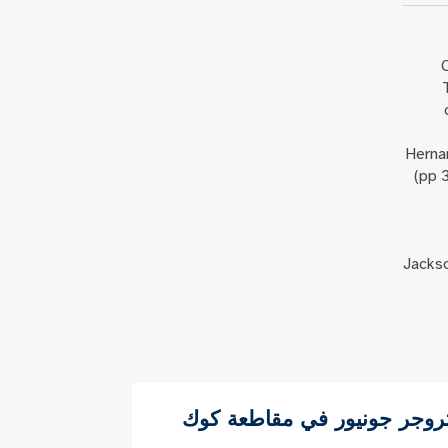
*
Hernan
(pp 
Jackso
جر جونيور في مقاطعة كوك