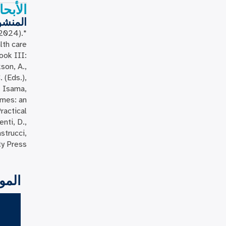
الأبح
المنش
(2024).
lth care
ook III:
son, A.,
. (Eds.),
, Isama,
omes: an
ractical
nti, D.,
astrucci,
y Press.
المو