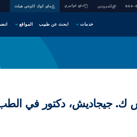
ادفع فواتيري
للمزودين
ماي كوك كاونتي هيلث
خدمات
ابحث عن طبيب
المواقع
انضم
 ك. جيجاديش، دكتور في الطب