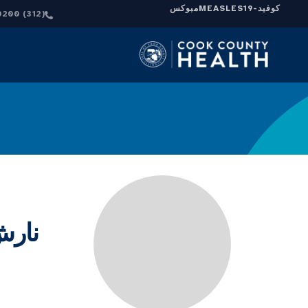
كوفيد-19
MEASLES
مبوكس
(312) 864-0200
نارش