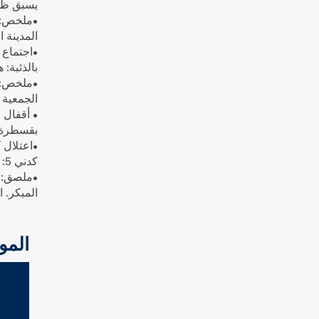
يسبق ظهور
المدينة ا
بالذئبة: هل
•ملخص: ي
الجمعية ال
• أقفال 
بقسطرة غسي
•اعتلال 
كدني 5: 320-322 (2012)
•ملصق: 
المبكر. ا
المو