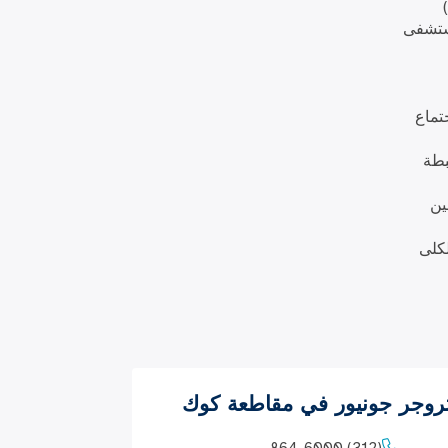
لية في مستشفى
تماع
بطة
ين
كلى
جر جونيور في مقاطعة كوك