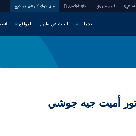
ادفع فواتيري
للمزودين
ماي كوك كاونتي هيلث
خدمات
ابحث عن طبيب
المواقع
انضم
تور أميت جيه جوشي