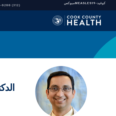
كوفيد-19
MEASLES
مبوكس
(312) 864-0200
الدك