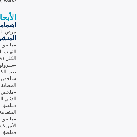
جامعة إل
الأبح
اهتمام
مرض الك
المنش
•ملصق: ف
التهاب ال
الكلى (2019)
•سيرولوب
طب الكلى 
•ملخص: ا
المصابة ب
•ملخص: ف
الذئبي ال
•ملصق: خ
المتقدمة:
•ملصق: ل
الأمريكية 
•ملصق: ا