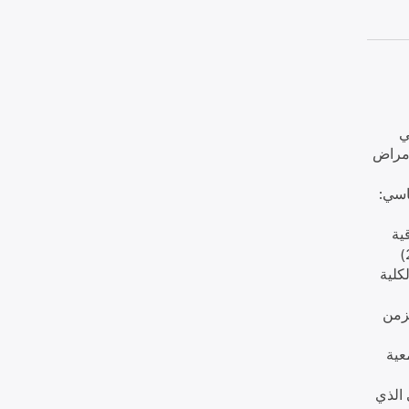
ي
لأمراض
اسي:
ية
كلية
مزمن
عية
 الذي