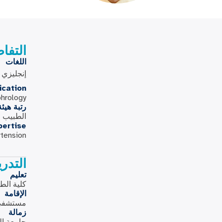
التفا
اللغات
إنجليزي
ication
phrology
رتبة هيئ
الطبيب ا
pertise
rtension
التدر
تعليم
كلية الط
الإقامة
مستشفى 
زمالة