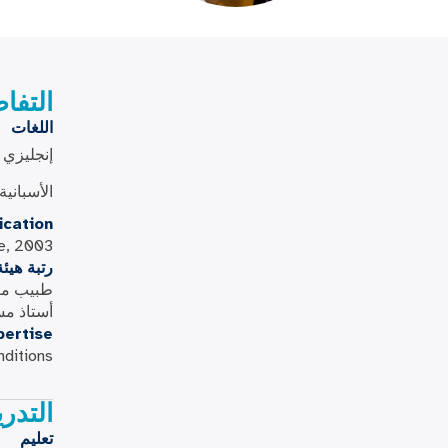
التفا
اللغات
إنجليزي
الأسبانية
ication
e, 2003
رتبة هيئ
طبيب مع
أستاذ م
pertise
nditions
التدر
تعليم