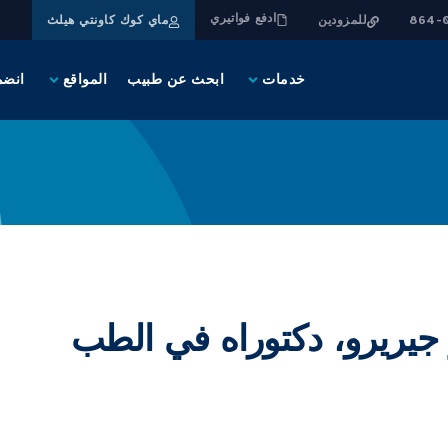
ادفع فواتيري
للمزودين
ماي كوك كاونتي هيلث
خدمات
ابحث عن طبيب
المواقع
انضم
ر جيريرو، دكتوراه في الطب