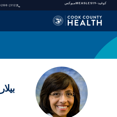
كوفيد-19
MEASLES
مبوكس
(312) 864-0200
بيلا