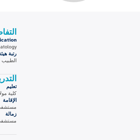
التفا
ication
natology
رتبة هيئ
الطبيب ا
التدر
تعليم
كلية مولا
الإقامة
مستشفى 
زمالة
مستشفى 