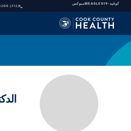
كوفيد-19
MEASLES
مبوكس
(312) 864-0200
الدك