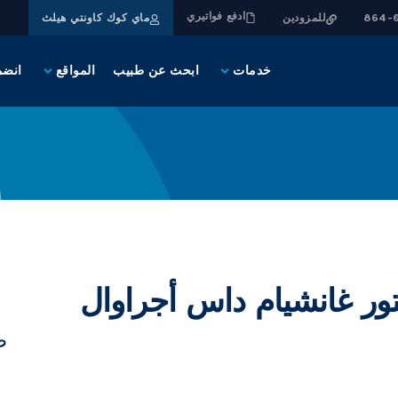
ادفع فواتيري
للمزودين
ماي كوك كاونتي هيلث
خدمات
ابحث عن طبيب
المواقع
انضم
تور غانشيام داس أجراوال
ط